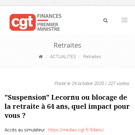
Navig
Retraites
ACTUALITES
Retraites
Posté le 24 octobre 2025 / 227 visites
"Suspension" Lecornu ou blocage de
la retraite à 64 ans, quel impact pour
vous ?
Accès au simulateur :
https://medias.cgt.fr/64ans/