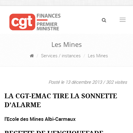
Navig
Les Mines
Services / instances
Les Mines
Posté le 13 décembre 2013 / 302 visites
LA CGT-EMAC TIRE LA SONNETTE
D’ALARME
l’Ecole des Mines Albi-Carmaux