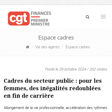
Navig
Espace cadres
Vie des agents
Espace cadres
Posté le 29 octobre 2024 / 202 visites
Cadres du secteur public : pour les
femmes, des inégalités redoublées
en fin de carrière
Allongement de la vie professionnelle, accélération des rythmes