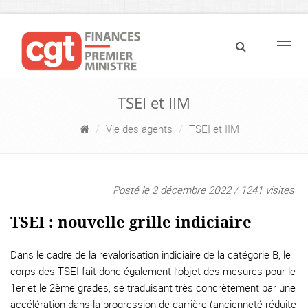
Navig
TSEI et IIM
Vie des agents
TSEI et IIM
Posté le 2 décembre 2022 / 1241 visites
TSEI : nouvelle grille indiciaire
Dans le cadre de la revalorisation indiciaire de la catégorie B, le
corps des TSEI fait donc également l’objet des mesures pour le
1er et le 2ème grades, se traduisant très concrètement par une
accélération dans la progression de carrière (ancienneté réduite