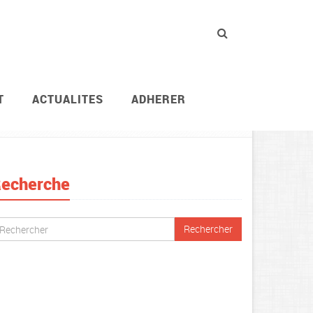
T
ACTUALITES
ADHERER
Vie des agents
Conditions de travail
echerche