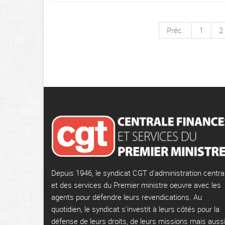
Préc.
1
2
Depuis 1946, le syndicat CGT d'administration centra
et des services du Premier ministre oeuvre avec les
agents pour défendre leurs revendications. Au
quotidien, le syndicat s'investit à leurs côtés pour la
défense de leurs droits, de leurs missions mais auss