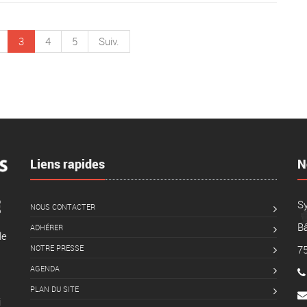
3
4
5
Suiv.
Liens rapides
N
S
NOUS CONTACTER
Bâ
ADHÉRER
le
NOTRE PRESSE
7
AGENDA
PLAN DU SITE
i