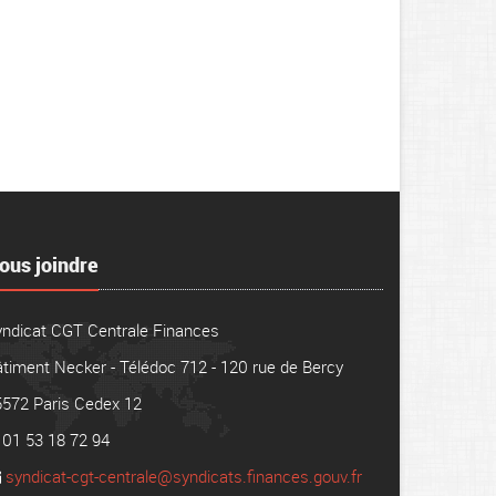
ous joindre
yndicat CGT Centrale Finances
timent Necker - Télédoc 712 - 120 rue de Bercy
5572 Paris Cedex 12
01 53 18 72 94
syndicat-cgt-centrale@syndicats.finances.gouv.fr